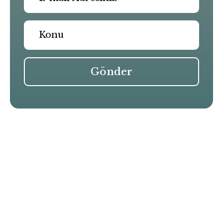
Gönder
Benzer Yazılar
B Formance-E
Essential
HR808
Aquatight