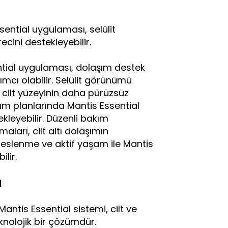
ential uygulaması, selülit
ini destekleyebilir.
ntial uygulaması, dolaşım destek
cı olabilir. Selülit görünümü
 cilt yüzeyinin daha pürüzsüz
ım planlarında Mantis Essential
leyebilir. Düzenli bakım
ları, cilt altı dolaşımın
beslenme ve aktif yaşam ile Mantis
lir.
ı
antis Essential sistemi, cilt ve
knolojik bir çözümdür.