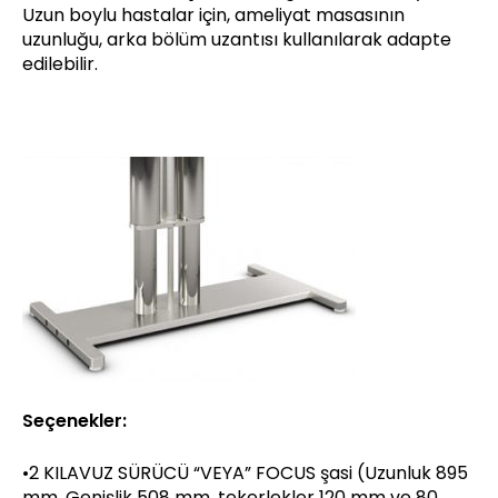
Uzun boylu hastalar için, ameliyat masasının
uzunluğu, arka bölüm uzantısı kullanılarak adapte
edilebilir.
Seçenekler:
•2 KILAVUZ SÜRÜCÜ “VEYA” FOCUS şasi (Uzunluk 895
mm, Genişlik 508 mm, tekerlekler 120 mm ve 80