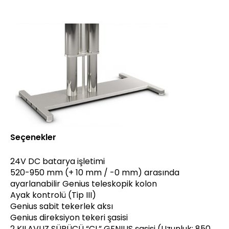
Seçenekler
24V DC batarya işletimi
520-950 mm (+ 10 mm / -0 mm) arasında
ayarlanabilir Genius teleskopik kolon
Ayak kontrolü (Tip III)
Genius sabit tekerlek aksı
Genius direksiyon tekeri şasisi
2 KILAVUZ SÜRÜCÜ “CL” GENIUS şasisi (Uzunluk: 850