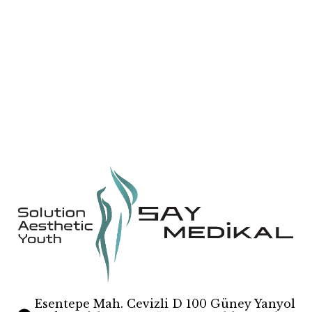
Black Mamba
Essential
HR808
Aquatight
Esentepe Mah. Cevizli D 100 Güney Yanyol