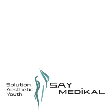
B Formance-E
Black Mamba
Essential
HR808
Aquatight