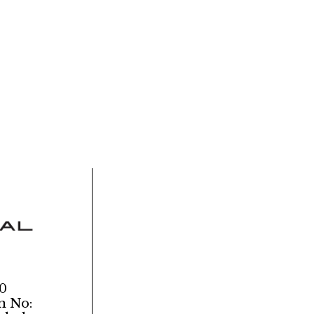
00
n No: