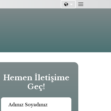
EN
TR
Hemen İletişime
Geç!